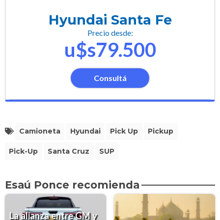
Hyundai Santa Fe
Precio desde:
u$s79.500
Consultá
Camioneta
Hyundai
Pick Up
Pickup
Pick-Up
Santa Cruz
SUP
Esaú Ponce recomienda
La alianza entre GM y