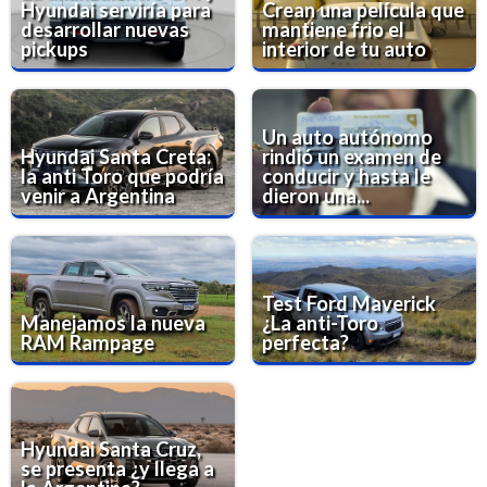
Hyundai serviría para
Crean una película que
desarrollar nuevas
mantiene frio el
pickups
interior de tu auto
Un auto autónomo
Hyundai Santa Creta:
rindió un examen de
la anti Toro que podría
conducir y hasta le
venir a Argentina
dieron una...
Test Ford Maverick
Manejamos la nueva
¿La anti-Toro
RAM Rampage
perfecta?
Hyundai Santa Cruz,
se presenta ¿y llega a