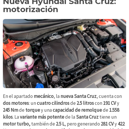
Nueva Hyundai Santa Cruz:
motorización
En el apartado
mecánico
, la
nueva Santa Cruz
, cuenta con
dos motores
: un
cuatro cilindros
de
2.5 litros
con
191 CV
y
245 Nm
de
torque
y una
capacidad de remolque
de
1.558
kilos
. La
variante más potente
de la
Santa Cruz
tiene un
motor turbo,
también de
2.5 L
, pero generando
281 CV
y
422