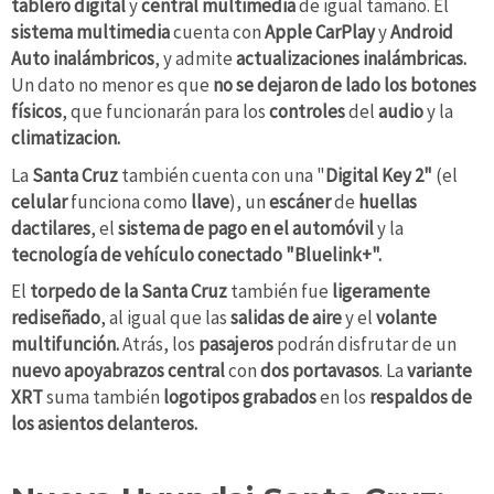
tablero digital
y
central multimedia
de igual tamaño. El
sistema multimedia
cuenta con
Apple CarPlay
y
Android
Auto inalámbricos
, y admite
actualizaciones inalámbricas.
Un dato no menor es que
no se dejaron de lado los botones
físicos
, que funcionarán para los
controles
del
audio
y la
climatizacion.
La
Santa Cruz
también cuenta con una "
Digital Key 2"
(el
celular
funciona como
llave
), un
escáner
de
huellas
dactilares
, el
sistema de pago en el automóvil
y la
tecnología de vehículo conectado "Bluelink+".
El
torpedo de la Santa Cruz
también fue
ligeramente
rediseñado
, al igual que las
salidas
de aire
y el
volante
multifunción.
Atrás, los
pasajeros
podrán disfrutar de un
nuevo apoyabrazos central
con
dos portavasos
. La
variante
XRT
suma también
logotipos grabados
en los
respaldos de
los asientos delanteros.