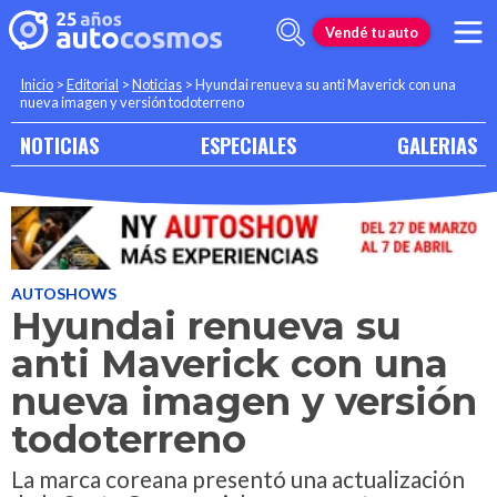
Vendé tu auto
Inicio
>
Editorial
>
Noticias
>
Hyundai renueva su anti Maverick con una
nueva imagen y versión todoterreno
NOTICIAS
ESPECIALES
GALERIAS
AUTOSHOWS
Hyundai renueva su
anti Maverick con una
nueva imagen y versión
todoterreno
La marca coreana presentó una actualización