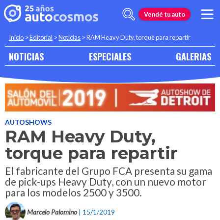
Vendé tu auto
Inicio
>
Editorial
>
Noticias
>
RAM Heavy Duty, torque para repartir
NOTICIAS
ESPECIALES
GALERIAS
AUTOSHOWS
RAM Heavy Duty,
torque para repartir
El fabricante del Grupo FCA presenta su gama
de pick-ups Heavy Duty, con un nuevo motor
para los modelos 2500 y 3500.
Marcelo Palomino
| 15/1/2019