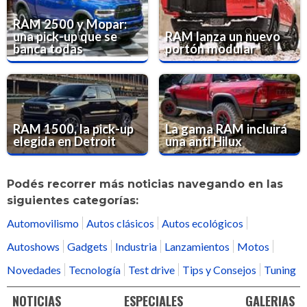
RAM 2500 y Mopar:
una pick-up que se
RAM lanza un nuevo
banca todas
portón modular
RAM 1500, la pick-up
La gama RAM incluirá
elegida en Detroit
una anti Hilux
Podés recorrer más noticias navegando en las
siguientes categorías:
Automovilismo
Autos clásicos
Autos ecológicos
Autoshows
Gadgets
Industria
Lanzamientos
Motos
Novedades
Tecnología
Test drive
Tips y Consejos
Tuning
NOTICIAS
ESPECIALES
GALERIAS