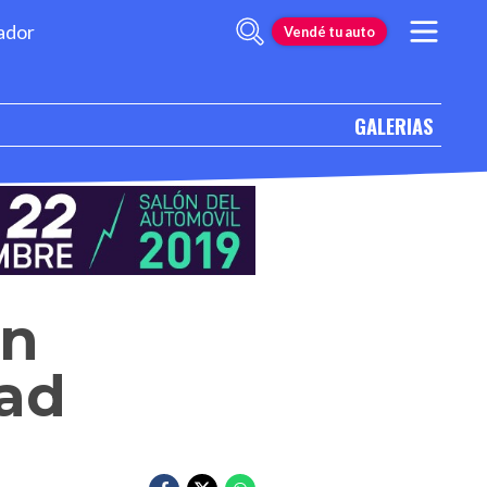
ador
Vendé tu auto
GALERIAS
un
dad