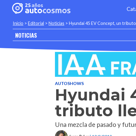
Cat
Inicio
>
Editorial
>
Noticias
>
Hyundai 45 EV Concept, un tributo 
NOTICIAS
AUTOSHOWS
Hyundai 
tributo l
Una mezcla de pasado y futur