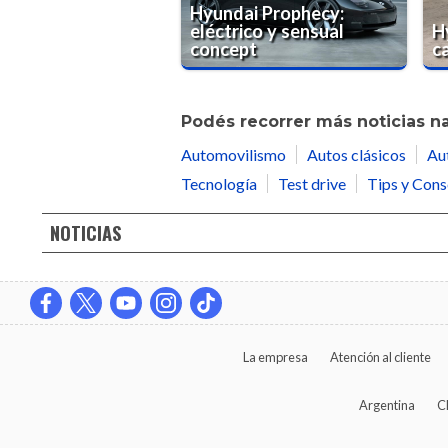
Hyundai Prophecy:
eléctrico y sensual
H
concept
c
Podés recorrer más noticias n
Automovilismo
Autos clásicos
Au
Tecnología
Test drive
Tips y Cons
NOTICIAS
La empresa
Atención al cliente
Argentina
C