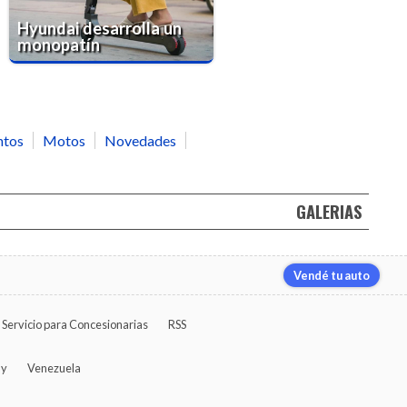
Hyundai desarrolla un
monopatín
ntos
Motos
Novedades
GALERIAS
Vendé tu auto
Servicio para Concesionarias
RSS
ay
Venezuela