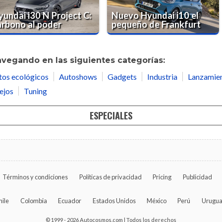
yundai i30 N Project C:
Nuevo Hyundai i10 el
arbono al poder
pequeño de Frankfurt
avegando en las siguientes categorías:
tos ecológicos
Autoshows
Gadgets
Industria
Lanzamie
ejos
Tuning
ESPECIALES
Términos y condiciones
Políticas de privacidad
Pricing
Publicidad
hile
Colombia
Ecuador
Estados Unidos
México
Perú
Urugu
© 1999 - 2026 Autocosmos.com | Todos los derechos