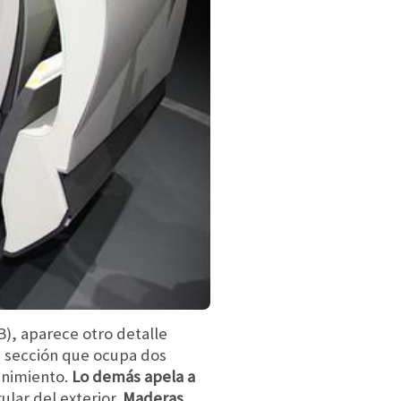
B), aparece otro detalle
na sección que ocupa dos
enimiento.
Lo demás apela a
ular del exterior.
Maderas,