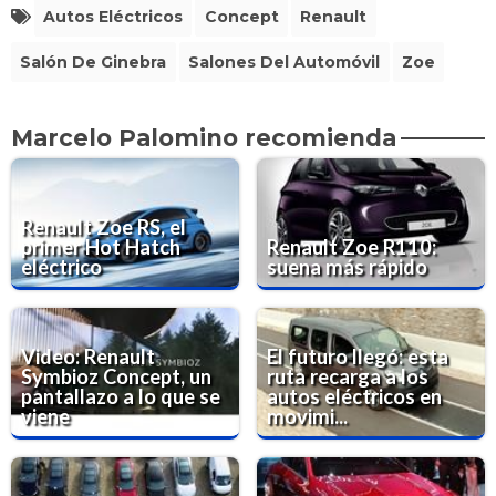
Autos Eléctricos
Concept
Renault
Salón De Ginebra
Salones Del Automóvil
Zoe
Marcelo Palomino recomienda
Renault Zoe RS, el
primer Hot Hatch
Renault Zoe R110:
eléctrico
suena más rápido
Video: Renault
El futuro llegó: esta
Symbioz Concept, un
ruta recarga a los
pantallazo a lo que se
autos eléctricos en
viene
movimi...