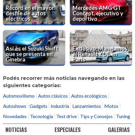
Récord en el mayor
Mercedes AMG GT
desfile de autos
Concept, ejecutivo y
eléctricos
deportivo
Así es el Suzuki Swift
Exclusivo: Manejamos
que se presenta en
el Renault ZOE en
Ginebra
París
Podés recorrer más noticias navegando en las
siguientes categorías:
Automovilismo
Autos clásicos
Autos ecológicos
Autoshows
Gadgets
Industria
Lanzamientos
Motos
Novedades
Tecnología
Test drive
Tips y Consejos
Tuning
NOTICIAS
ESPECIALES
GALERIAS