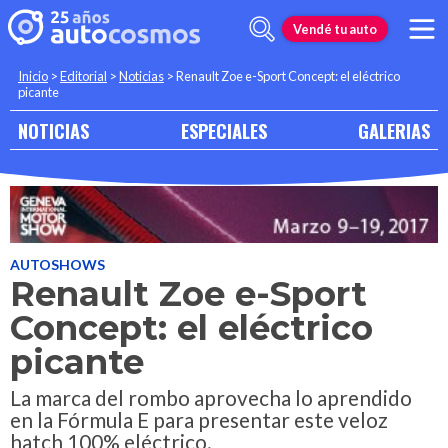
Vendé tu auto
Inicio
>
Editorial
>
Noticias
>
Renault Zoe e-Sport Concept: el eléctrico
picante
NOTICIAS
ESPECIALES
GALERIAS
AUTOSHOWS
Renault Zoe e-Sport
Concept: el eléctrico
picante
La marca del rombo aprovecha lo aprendido
en la Fórmula E para presentar este veloz
hatch 100% eléctrico.