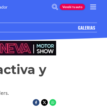
ador
Vendé tu auto
GALERIAS
activa y
lers.