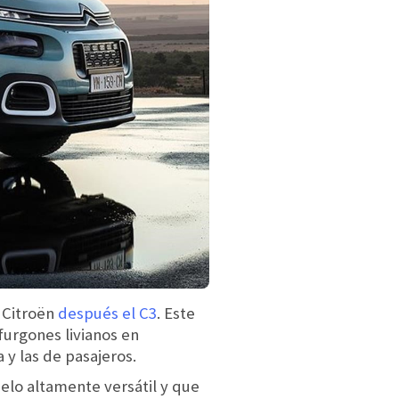
 Citroën
después el C3
. Este
 furgones livianos en
y las de pasajeros.
elo altamente versátil y que