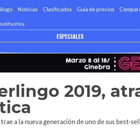
álogo
Noticias
Clasificados
Guía de precios
Compar
multifacética
ESPECIALES
erlingo 2019, atr
tica
trae a la nueva generación de uno de sus best-sel