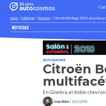
Cat
Inicio
>
Editorial
>
Noticias
>
Citroën Berlingo 2019, atractiva y 
NOTICIAS
AUTOSHOWS
Citroën B
multifacé
En Ginebra, el doble chevron 
Jorge Beher
| 16/2/2018