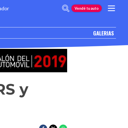
ador
Vendé tu auto
GALERIAS
RS y