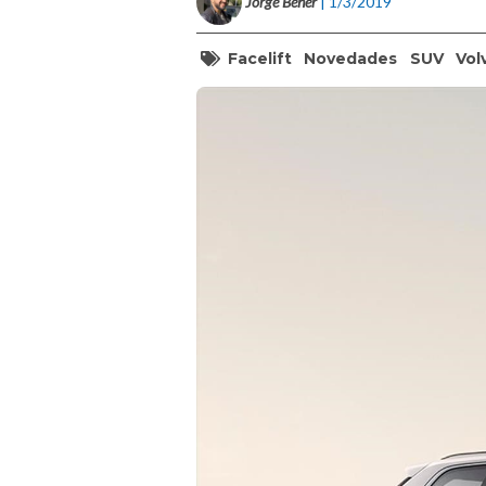
Jorge Beher
| 1/3/2019
Facelift
Novedades
SUV
Vol