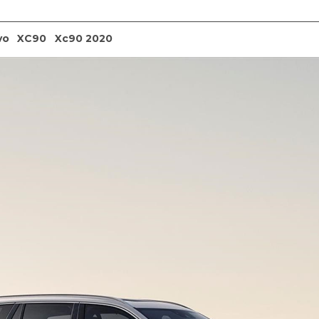
vo
XC90
Xc90 2020