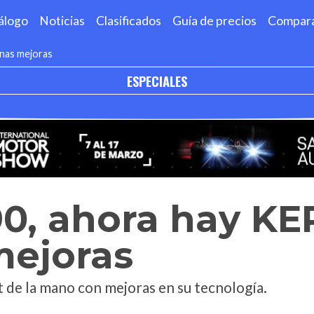
álogo
Noticias
Clasificados
Guía de precios
Compar
unas mejoras
ESPECIALES
0, ahora hay KE
mejoras
ft de la mano con mejoras en su tecnología.