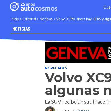
Cat
Inicio
>
Editorial
>
Noticias
>
Volvo XC90, ahora hay KERS y alg
NOTICIAS
NOVEDADES
Volvo XC9
algunas 
La SUV recibe un sutil faceli