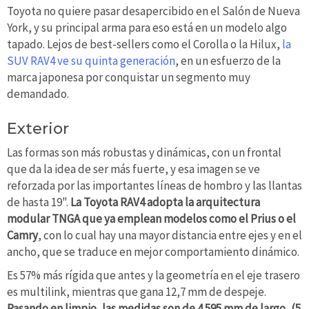
Toyota no quiere pasar desapercibido en el Salón de Nueva
York, y su principal arma para eso está en un modelo algo
tapado. Lejos de best-sellers como el Corolla o la Hilux,
la
SUV RAV4 ve su quinta generación
, en un esfuerzo de la
marca japonesa por conquistar un segmento muy
demandado.
Exterior
Las formas son más robustas y dinámicas, con un frontal
que da la idea de ser más fuerte, y esa imagen se ve
reforzada por las importantes líneas de hombro y las llantas
de hasta 19".
La Toyota RAV4 adopta la arquitectura
modular TNGA que ya emplean modelos como el Prius o el
Camry
, con lo cual hay una mayor distancia entre ejes y en el
ancho, que se traduce en mejor comportamiento dinámico.
Es 57% más rígida que antes y la geometría en el eje trasero
es multilink, mientras que gana 12,7 mm de despeje.
Pasando en limpio, las medidas son de 4.595 mm de largo, (5