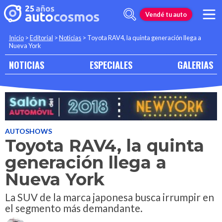
Vendé tu auto
Inicio
>
Editorial
>
Noticias
>
Toyota RAV4, la quinta generación llega a
Nueva York
NOTICIAS
ESPECIALES
GALERIAS
AUTOSHOWS
Toyota RAV4, la quinta
generación llega a
Nueva York
La SUV de la marca japonesa busca irrumpir en
el segmento más demandante.