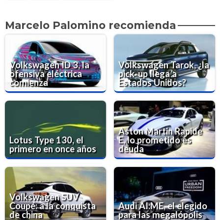
Marcelo Palomino recomienda
Volkswagen ID 3, la
Volkswagen Tarok, ¿la
ofensiva eléctrica
pick-up llega a
comienza
Estados Unidos?
Aston Martin Rapide
Lotus Type 130, el
E, lo prometido es
primero en once años
deuda
Volkswagen SUV
Coupé: a la conquista
Audi AI:ME, el elegido
de china
para las megalópolis