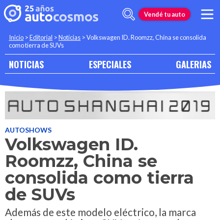
Vendé tu auto
Inicio
>
Editorial
>
Noticias
>
Volkswagen ID. Roomzz, China se consolida
como tierra de SUVs
NOTICIAS
ESPECIALES
GALERIAS
AUTOSHOWS
Volkswagen ID.
Roomzz, China se
consolida como tierra
de SUVs
Además de este modelo eléctrico, la marca