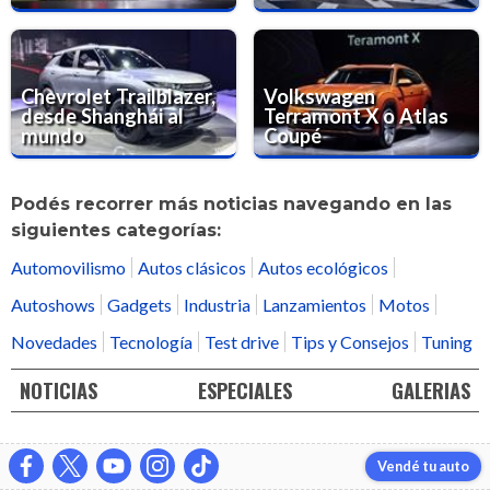
Chevrolet Trailblazer,
Volkswagen
desde Shanghái al
Terramont X o Atlas
mundo
Coupé
Podés recorrer más noticias navegando en las
siguientes categorías:
Automovilismo
Autos clásicos
Autos ecológicos
Autoshows
Gadgets
Industria
Lanzamientos
Motos
Novedades
Tecnología
Test drive
Tips y Consejos
Tuning
NOTICIAS
ESPECIALES
GALERIAS
Vendé tu auto