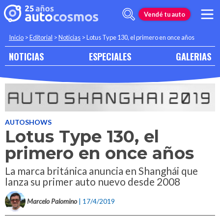
Vendé tu auto
Inicio
>
Editorial
>
Noticias
>
Lotus Type 130, el primero en once años
NOTICIAS
ESPECIALES
GALERIAS
AUTOSHOWS
Lotus Type 130, el
primero en once años
La marca británica anuncia en Shanghái que
lanza su primer auto nuevo desde 2008
Marcelo Palomino
| 17/4/2019