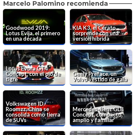
Marcelo Palomino recomienda
Goodwood 2019:
KIA K3, el Cerato
Lotus Evija, el primero
sorprende con una
en una década
versión híbrida
Lotus Evora GT4
Concept, con el ojo de
Geely Preface, un
tigre
Volvo vestido de gala
Volkswagen ID.
Roomzz, China se
Mercedes-Benz GLB
consolida como tierra
Concept, compacto,
de SUVs
amplio y familiar