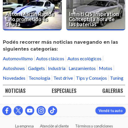
Aston Martin Rapide
Infiniti QS Inspiration
E, lo prometido es
Concept, la hora de
deuda
las baterías
Podés recorrer más noticias navegando en las
siguientes categorías:
Automovilismo
Autos clásicos
Autos ecológicos
Autoshows
Gadgets
Industria
Lanzamientos
Motos
Novedades
Tecnología
Test drive
Tips y Consejos
Tuning
NOTICIAS
ESPECIALES
GALERIAS
Vendé tu auto
La empresa
Atención al cliente
Términos y condiciones