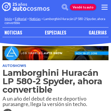
Vendé tu auto
Inicio
>
Editorial
>
Noticias
>
Lamborghini Huracán LP 580-2 Spyder, ahora
convertible
NOTICIAS
ESPECIALES
GALERIAS
AUTOSHOWS
Lamborghini Huracán
LP 580-2 Spyder, ahora
convertible
A un año del debut de este deportivo
purasangre, llega la versión sin techo.