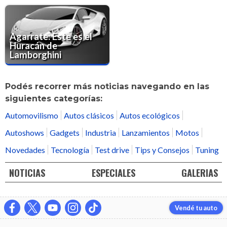
Agarrate: Este es el
Huracán de
Lamborghini
Podés recorrer más noticias navegando en las
siguientes categorías:
Automovilismo
Autos clásicos
Autos ecológicos
Autoshows
Gadgets
Industria
Lanzamientos
Motos
Novedades
Tecnología
Test drive
Tips y Consejos
Tuning
NOTICIAS
ESPECIALES
GALERIAS
Vendé tu auto