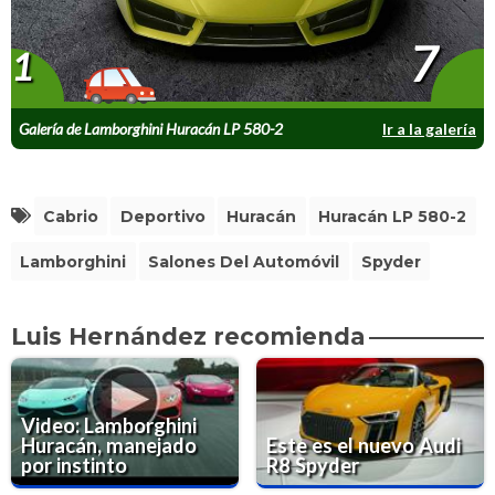
7
1
Galería de Lamborghini Huracán LP 580-2
Ir a la galería
Spyder
Cabrio
Deportivo
Huracán
Huracán LP 580-2
Lamborghini
Salones Del Automóvil
Spyder
Luis Hernández recomienda
Video: Lamborghini
Huracán, manejado
Este es el nuevo Audi
por instinto
R8 Spyder