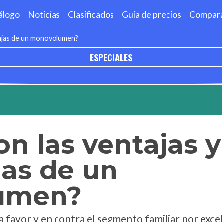
álogo
Noticias
Clasificados
Guía de precios
Compar
tajas de un monovolumen?
ESPECIALES
on las ventajas y
jas de un
umen?
 favor y en contra el segmento familiar por excel