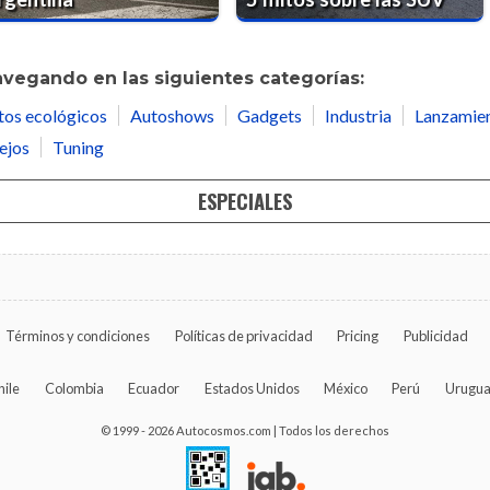
avegando en las siguientes categorías:
tos ecológicos
Autoshows
Gadgets
Industria
Lanzamie
ejos
Tuning
ESPECIALES
Términos y condiciones
Políticas de privacidad
Pricing
Publicidad
hile
Colombia
Ecuador
Estados Unidos
México
Perú
Urugu
© 1999 - 2026 Autocosmos.com | Todos los derechos