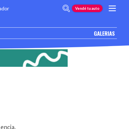
ador
Vendé tu auto
GALERIAS
encia.