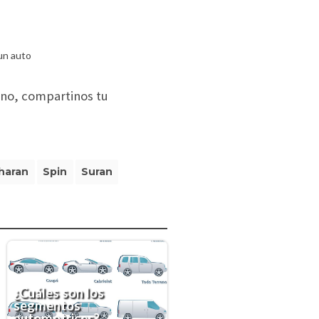
 un auto
uno, compartinos tu
haran
Spin
Suran
¿Cuáles son los
segmentos
automotrices?