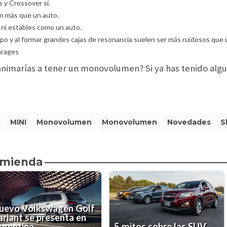
 y Crossover sí.
en más que un auto.
ni estables como un auto.
rpo y al formar grandes cajas de resonancia suelen ser más ruidosos que
arages
e animarías a tener un monovolumen? Si ya has tenido alg
a
MINI
Monovolumen
Monovolumen
Novedades
S
omienda
uevo Volkswagen Golf
ariant se presenta en
rgentina
5 mitos sobre las SUV