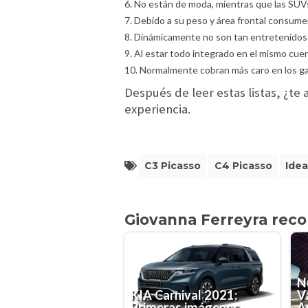
6. No están de moda, mientras que las SUVs
7. Debido a su peso y área frontal consum
8. Dinámicamente no son tan entretenidos 
9. Al estar todo integrado en el mismo cue
10. Normalmente cobran más caro en los g
Después de leer estas listas, ¿t
experiencia.
C3 Picasso
C4 Picasso
Ide
Giovanna Ferreyra rec
N
KIA Carnival 2021:
V
Primeras imágenes
A