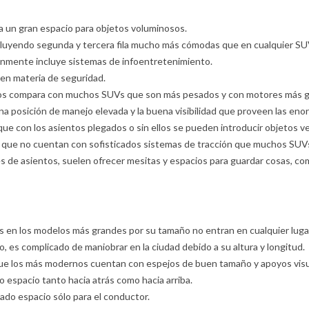
ja un gran espacio para objetos voluminosos.
incluyendo segunda y tercera fila mucho más cómodas que en cualquier S
unmente incluye sistemas de infoentretenimiento.
 en materia de seguridad.
los compara con muchos SUVs que son más pesados y con motores más g
 posición de manejo elevada y la buena visibilidad que proveen las enor
que con los asientos plegados o sin ellos se pueden introducir objetos
 que no cuentan con sofisticados sistemas de tracción que muchos SUVs
s de asientos, suelen ofrecer mesitas y espacios para guardar cosas, co
nos en los modelos más grandes por su tamaño no entran en cualquier luga
es complicado de maniobrar en la ciudad debido a su altura y longitud.
que los más modernos cuentan con espejos de buen tamaño y apoyos visu
o espacio tanto hacia atrás como hacia arriba.
iado espacio sólo para el conductor.