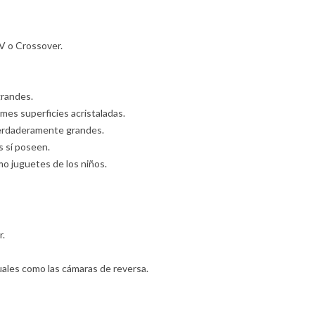
UV o Crossover.
randes.
mes superficies acristaladas.
 verdaderamente grandes.
 sí poseen.
mo juguetes de los niños.
r.
ales como las cámaras de reversa.