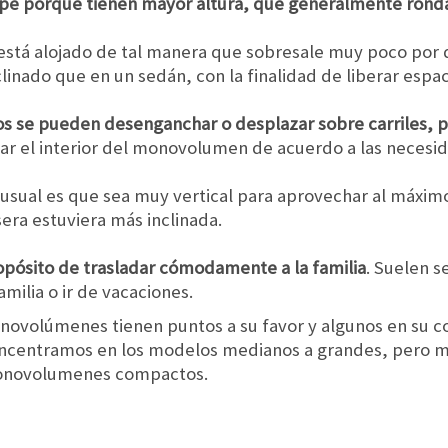
pé porque tienen mayor altura, que generalmente ronda 
stá alojado de tal manera que sobresale muy poco por d
linado que en un sedán, con la finalidad de liberar espaci
os se pueden desenganchar o desplazar sobre carriles, p
rar el interior del monovolumen de acuerdo a las necesid
 usual es que sea muy vertical para aprovechar al máximo
sera estuviera más inclinada.
pósito de trasladar cómodamente a la familia
. Suelen s
familia o ir de vacaciones.
novolúmenes tienen puntos a su favor y algunos en su c
concentramos en los modelos medianos a grandes, pero 
 monovolumenes compactos.