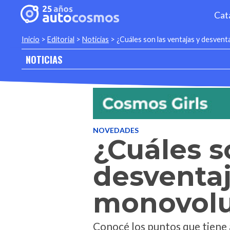
Cat
Inicio
>
Editorial
>
Noticias
>
¿Cuáles son las ventajas y desven
NOTICIAS
NOVEDADES
¿Cuáles s
desventa
monovol
Conocé los puntos que tiene a