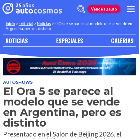
Vendé tu auto
Inicio
>
Editorial
>
Noticias
>
El Ora 5 se parece al modelo que se vende en
Argentina, pero es distinto
NOTICIAS
ESPECIALES
GALERIAS
AUTOSHOWS
El Ora 5 se parece al
modelo que se vende
en Argentina, pero es
distinto
Presentado en el Salón de Beijing 2026, el