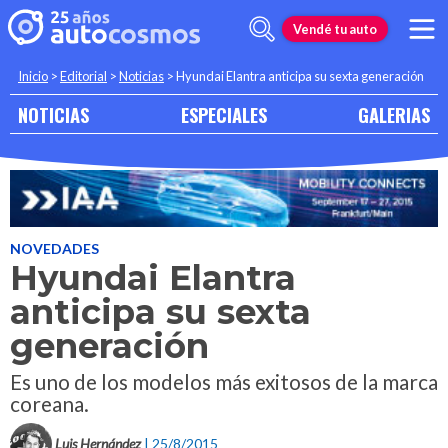
Vendé tu auto
Inicio
>
Editorial
>
Noticias
>
Hyundai Elantra anticipa su sexta generación
NOTICIAS
ESPECIALES
GALERIAS
NOVEDADES
Hyundai Elantra
anticipa su sexta
generación
Es uno de los modelos más exitosos de la marca
coreana.
Luis Hernández
| 25/8/2015