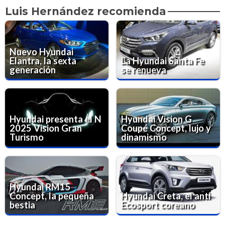
Luis Hernández recomienda
Nuevo Hyundai
Elantra, la sexta
La Hyundai Santa Fe
generación
se renueva
Hyundai presenta el N
Hyundai Vision G
2025 Vision Gran
Coupé Concept, lujo y
Turismo
dinamismo
Hyundai RM15
Concept, la pequeña
Hyundai Creta, el anti
bestia
Ecosport coreano