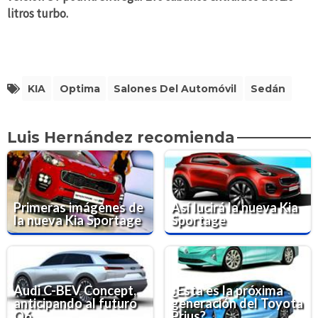
litros turbo.
KIA
Optima
Salones Del Automóvil
Sedán
Luis Hernández recomienda
Primeras imágenes de
Así lucirá la nueva Kia
la nueva Kia Sportage
Sportage
Audi C-BEV Concept,
¿Esta es la próxima
anticipando al futuro
generación del Toyota
Q6
Prius?