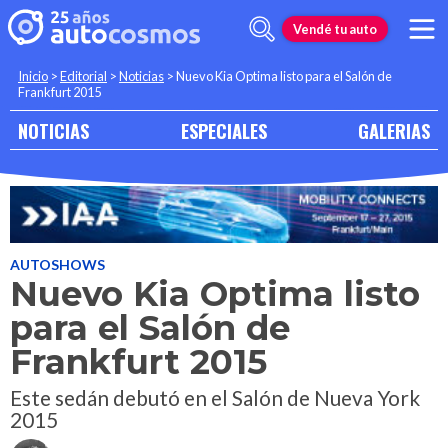
Vendé tu auto
Inicio
>
Editorial
>
Noticias
>
Nuevo Kia Optima listo para el Salón de
Frankfurt 2015
NOTICIAS
ESPECIALES
GALERIAS
AUTOSHOWS
Nuevo Kia Optima listo
para el Salón de
Frankfurt 2015
Este sedán debutó en el Salón de Nueva York
2015