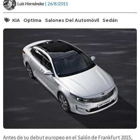
Luis Hernández
| 26/8/2015
KIA
Optima
Salones Del Automóvil
Sedán
Antes de su debut europeo en el Salón de Frankfurt 2015,