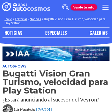
Vendé tu auto
Inicio
>
Editorial
>
Noticias
>
Bugatti Vision Gran Turismo, velocidad para
Play Station
NOTICIAS
ESPECIALES
GALERIAS
AUTOSHOWS
Bugatti Vision Gran
Turismo, velocidad para
Play Station
¿Estará anunciando al sucesor del Veyron?
Luis Hernández
| 7/9/2015