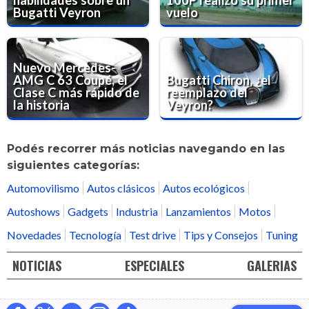
Bugatti Veyron
vuelo
Nuevo Mercedes-
AMG C 63 Coupé, el
Bugatti Chiron, ¿el
Clase C más rápido de
reemplazo del
la historia
Veyron?
Podés recorrer más noticias navegando en las
siguientes categorías:
Automovilismo
Autos clásicos
Autos ecológicos
Autoshows
Gadgets
Industria
Lanzamientos
Motos
Novedades
Tecnología
Test drive
Tips y Consejos
Tuning
NOTICIAS
ESPECIALES
GALERIAS