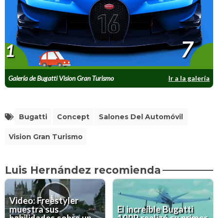
7
1
Galería de Bugatti Vision Gran Turismo
Ir a la galería
Bugatti
Concept
Salones Del Automóvil
Vision Gran Turismo
Luis Hernández recomienda
Video: Freestyler
muestra sus
El increíble Bugatti
habilidades sobre un
100P realizó su primer