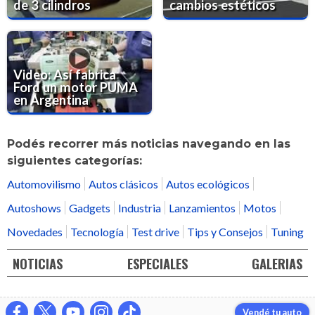
de 3 cilindros
cambios estéticos
Video: Así fabrica
Ford un motor PUMA
en Argentina
Podés recorrer más noticias navegando en las
siguientes categorías:
Automovilismo
Autos clásicos
Autos ecológicos
Autoshows
Gadgets
Industria
Lanzamientos
Motos
Novedades
Tecnología
Test drive
Tips y Consejos
Tuning
NOTICIAS
ESPECIALES
GALERIAS
Vendé tu auto