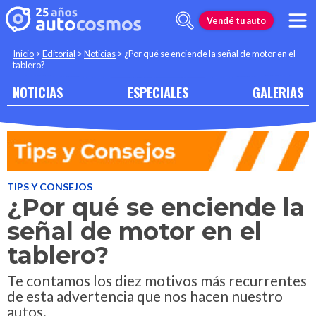
Vendé tu auto
Inicio
>
Editorial
>
Noticias
>
¿Por qué se enciende la señal de motor en el
tablero?
NOTICIAS
ESPECIALES
GALERIAS
TIPS Y CONSEJOS
¿Por qué se enciende la
señal de motor en el
tablero?
Te contamos los diez motivos más recurrentes
de esta advertencia que nos hacen nuestro
autos.