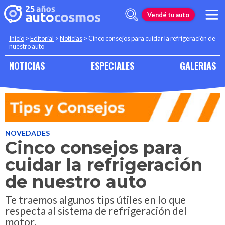
Vendé tu auto
Inicio
>
Editorial
>
Noticias
>
Cinco consejos para cuidar la refrigeración de
nuestro auto
NOTICIAS
ESPECIALES
GALERIAS
NOVEDADES
Cinco consejos para
cuidar la refrigeración
de nuestro auto
Te traemos algunos tips útiles en lo que
respecta al sistema de refrigeración del
motor.