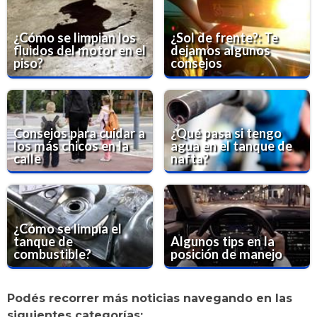
¿Cómo se limpian los
¿Sol de frente?: Te
fluidos del motor en el
dejamos algunos
piso?
consejos
Consejos para cuidar a
¿Qué pasa si tengo
los más chicos en la
agua en el tanque de
calle
nafta?
¿Cómo se limpia el
tanque de
Algunos tips en la
combustible?
posición de manejo
Podés recorrer más noticias navegando en las
siguientes categorías: