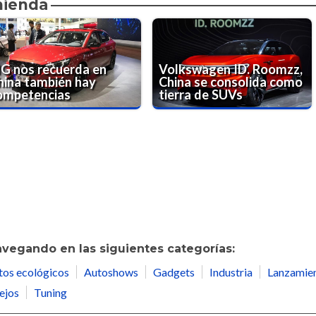
mienda
G nos recuerda en
Volkswagen ID. Roomzz,
hina también hay
China se consolida como
ompetencias
tierra de SUVs
avegando en las siguientes categorías:
tos ecológicos
Autoshows
Gadgets
Industria
Lanzamie
ejos
Tuning