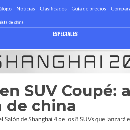
álogo
Noticias
Clasificados
Guía de precios
Compar
ista de china
ESPECIALES
en SUV Coupé: a
 de china
l Salón de Shanghai 4 de los 8 SUVs que lanzará 