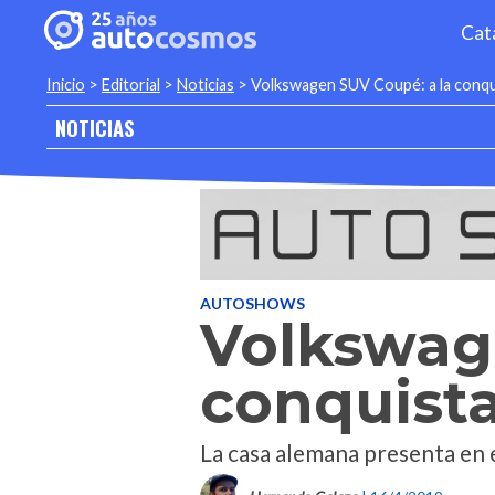
Cat
Inicio
>
Editorial
>
Noticias
>
Volkswagen SUV Coupé: a la conqu
NOTICIAS
AUTOSHOWS
Volkswag
conquista
La casa alemana presenta en e