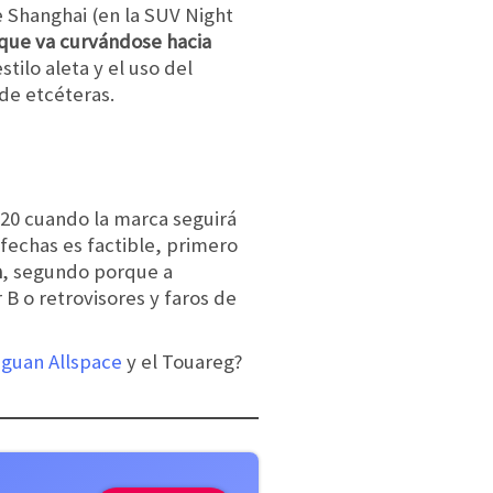
 Shanghai (en la SUV Night
 que va curvándose hacia
tilo aleta y el uso del
a de etcéteras.
020 cuando la marca seguirá
 fechas es factible, primero
a
, segundo porque a
B o retrovisores y faros de
iguan Allspace
y el Touareg?