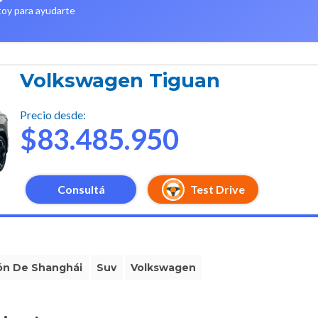
toy para ayudarte
Volkswagen Tiguan
Precio desde:
$83.485.950
Consultá
Test Drive
ón De Shanghái
Suv
Volkswagen