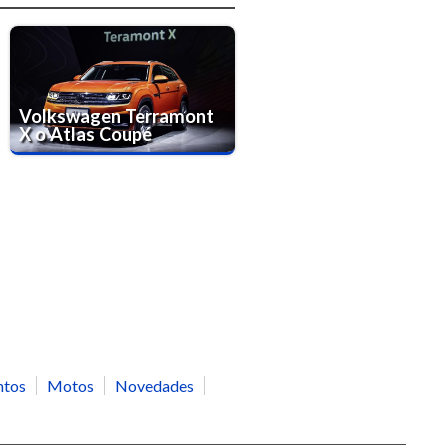
Volkswagen Terramont
X o Atlas Coupé
ntos
Motos
Novedades