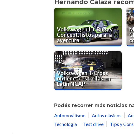
Hernando Calaza reco
Volkswagen ID. Buggy
M
Concept, listos para la
C
aventura
c
Volkswagen T-Cross
obtiene 5 estrellas en
Latin NCAP
Podés recorrer más noticias n
Automovilismo
Autos clásicos
Au
Tecnología
Test drive
Tips y Cons