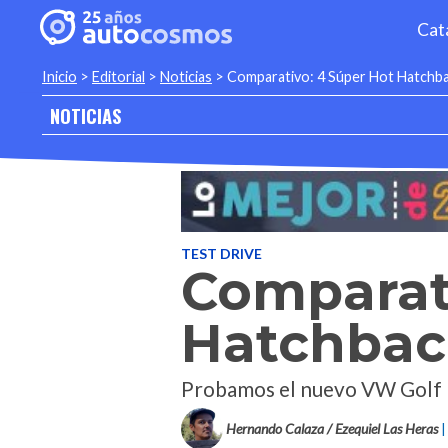
Cat
Inicio
>
Editorial
>
Noticias
>
Comparativo: 4 Súper Hot Hatchba
NOTICIAS
TEST DRIVE
Comparati
Hatchback
Probamos el nuevo VW Golf R
Hernando Calaza / Ezequiel Las Heras
|