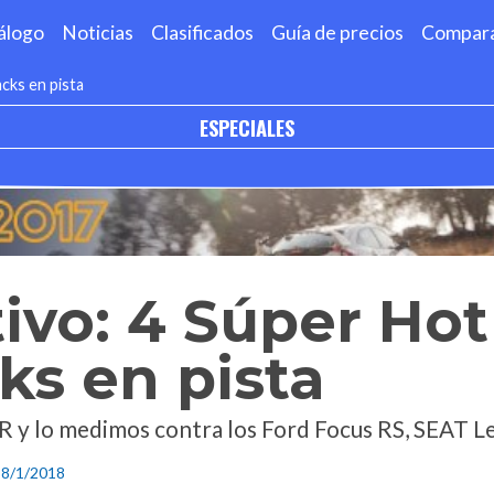
álogo
Noticias
Clasificados
Guía de precios
Compar
cks en pista
ESPECIALES
vo: 4 Súper Hot
s en pista
 y lo medimos contra los Ford Focus RS, SEAT Le
 8/1/2018