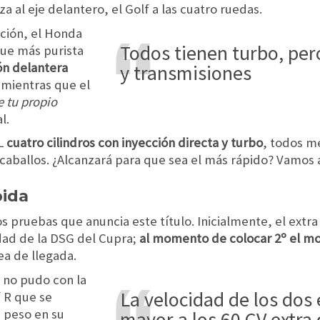
za al eje delantero, el Golf a las cuatro ruedas.
ción, el Honda
Todos tienen turbo, pero distintas cajas
que más purista
ón delantera
y transmisiones
 mientras que el
e tu propio
l.
 L
cuatro cilindros con inyección directa y turbo
, todos me
caballos. ¿Alcanzará para que sea el más rápido? Vamos a
pida
os pruebas que anuncia este título. Inicialmente, el extr
dad de la DSG del Cupra;
al momento de colocar 2º el mo
ea de llegada.
 no pudo con la
la velocidad de los dos embragues fue
f R que se
 peso en su
mayor a los 60 CV extra 