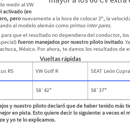
 de medir al VW
l activado (en
ero, pero
nuevamente a la hora de colocar 2º, la veloci
dejando al modelo alemán como
primus inter pares
.
 y para que el resultado no dependiera del conductor, los
special)
fueron manejados por nuestro piloto invitado
. Y
Pachuca, México. Por ahora, te damos los resultados de e
Vueltas rápidas
cus RS
VW Golf R
SEAT León Cupra
58´42”
58`37”
os y nuestro piloto declaró que de haber tenido más ti
jor en pista. Esto quiere decir lo siguiente:
a veces el m
e y yo te lo explicamos.