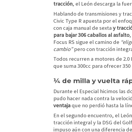
tracción
, el León descarga la fuer
Hablando de transmisiones y trac
Civic Type R apuesta por el enfo
con caja manual de sexta
y tracci
para bajar 306 caballos al asfalto
,
Focus RS sigue el camino de
“elig
cambio”
pero con tracción integra
Todos recurren a motores de 2.0
que suma 300cc para ofrecer 350 
¼ de milla y vuelta rá
Durante el Especial hicimos las d
pudo hacer nada contra la veloci
ventaja
que no perdió hasta la lín
En el segundo encuentro, el León
tracción integral y la DSG del Gol
impuso aún con una diferencia de