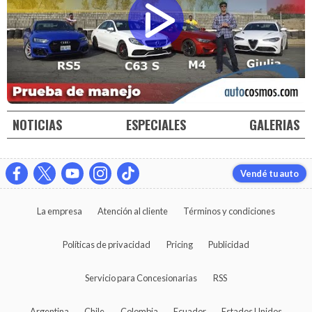
NOTICIAS
ESPECIALES
GALERIAS
Vendé tu auto
La empresa
Atención al cliente
Términos y condiciones
Políticas de privacidad
Pricing
Publicidad
Servicio para Concesionarias
RSS
Argentina
Chile
Colombia
Ecuador
Estados Unidos