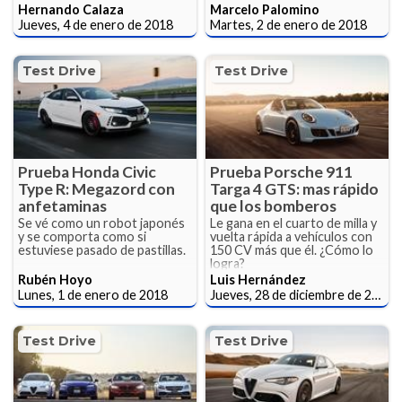
Hernando Calaza
Marcelo Palomino
Jueves, 4 de enero de 2018
Martes, 2 de enero de 2018
Test Drive
Test Drive
Prueba Honda Civic
Prueba Porsche 911
Type R: Megazord con
Targa 4 GTS: mas rápido
anfetaminas
que los bomberos
Se vé como un robot japonés
Le gana en el cuarto de milla y
y se comporta como si
vuelta rápida a vehículos con
estuviese pasado de pastillas.
150 CV más que él. ¿Cómo lo
logra?
Rubén Hoyo
Luis Hernández
Lunes, 1 de enero de 2018
Jueves, 28 de diciembre de 2017
Test Drive
Test Drive