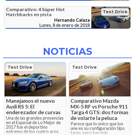
Comparativo: 4 Súper Hot
Test Drive
Hatchbacks en pista
Hernando Calaza
Lunes, 8 de enero de 2018
NOTICIAS
Test Drive
Test Drive
Manejamos el nuevo
Comparativo Mazda
Audi RS 5: El
MX-5 RF vs Porsche 911
enderezador de curvas
Targa 4 GTS: dos formas
de volarte la peluca
Una de las grandes presencias
en el Especial de Lo Mejor de
Parece que lo único que los
2017 fue el deportivo
une es su configuración tipo
extremo de los cuatro aros.
targa, pero hay más.