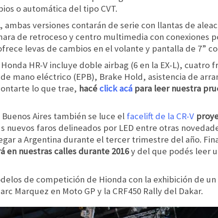
ios o automática del tipo CVT.
, ambas versiones contarán de serie con llantas de alea
ra de retroceso y centro multimedia con conexiones po
frece levas de cambios en el volante y pantalla de 7” c
Honda HR-V incluye doble airbag (6 en la EX-L), cuatro f
o de mano eléctrico (EPB), Brake Hold, asistencia de ar
contarte lo que trae,
hacé
click acá
para leer nuestra pr
 Buenos Aires también se luce el
facelift de la CR-V
proye
s nuevos faros delineados por LED entre otras novedade
legar a Argentina durante el tercer trimestre del año. F
 en nuestras calles durante 2016
y del que podés leer 
odelos de competición de Hionda con la exhibición de 
Marc Marquez en Moto GP y la CRF450 Rally del Dakar.