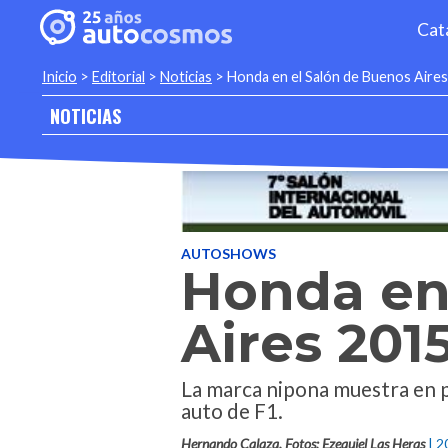
Cat
Inicio
>
Editorial
>
Noticias
>
Honda en el Salón de Buenos Aire
NOTICIAS
AUTOSHOWS
Honda en
Aires 201
La marca nipona muestra en pú
auto de F1.
Hernando Calaza. Fotos: Ezequiel Las Heras
| 2