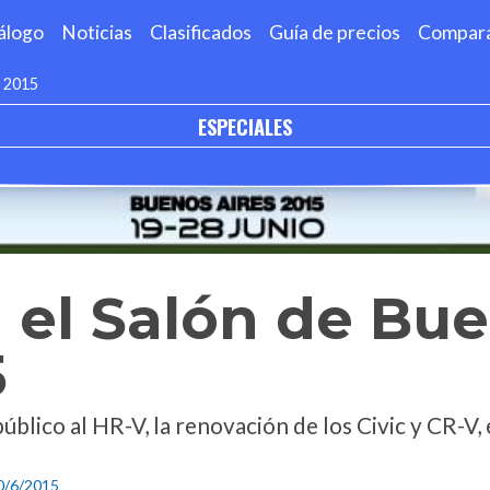
álogo
Noticias
Clasificados
Guía de precios
Compar
s 2015
ESPECIALES
 el Salón de Bu
5
blico al HR-V, la renovación de los Civic y CR-V, 
0/6/2015