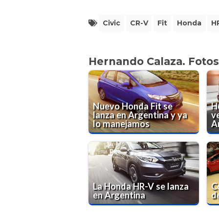
Civic
CR-V
Fit
Honda
H
Hernando Calaza. Fotos
Nuevo Honda Fit se
H
lanza en Argentina y ya
v
lo manejamos
A
La Honda HR-V se lanza
C
en Argentina
d