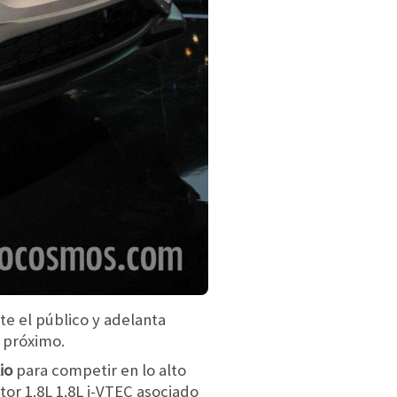
e el público y adelanta
 próximo.
io
para competir en lo alto
or 1.8L 1.8L i-VTEC asociado