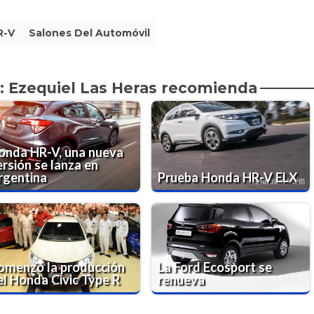
R-V
Salones Del Automóvil
: Ezequiel Las Heras recomienda
onda HR-V, una nueva
ersión se lanza en
rgentina
Prueba Honda HR-V ELX
omenzó la producción
La Ford Ecosport se
el Honda Civic Type R
renueva