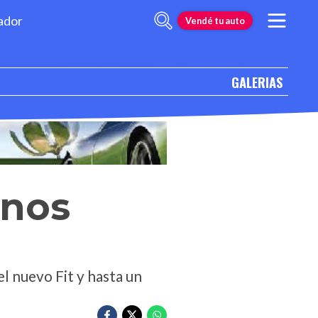
ador
Vendé tu auto
GALERIAS
enos
el nuevo Fit y hasta un