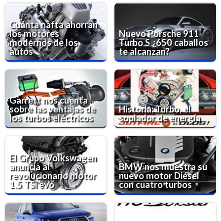
Cuánta nafta ahorran
los motores
Nuevo Porsche 911
modernos de los
Turbo S ¿650 caballos
autos
te alcanzan?
Garrett nos cuenta
sobre las ventajas de
Historia: Turbo, el
los turbos eléctricos
soplador de energía
El Grupo Volkswagen
anuncia al
BMW nos muestra su
revolucionario motor
nuevo motor Diésel
1.5 TSi evo
con cuatro turbos