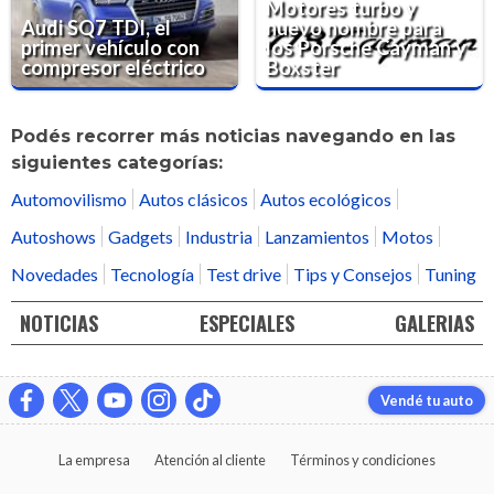
Motores turbo y
Audi SQ7 TDI, el
nuevo nombre para
primer vehículo con
los Porsche Cayman y
compresor eléctrico
Boxster
Podés recorrer más noticias navegando en las
siguientes categorías:
Automovilismo
Autos clásicos
Autos ecológicos
Autoshows
Gadgets
Industria
Lanzamientos
Motos
Novedades
Tecnología
Test drive
Tips y Consejos
Tuning
NOTICIAS
ESPECIALES
GALERIAS
Vendé tu auto
La empresa
Atención al cliente
Términos y condiciones